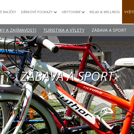
É BALÍČKY
DÁRKOVÉ POUKAZY
UBYTOVÁNÍ
RELAX & WELLNESS
VYŽIT
Y A ZAJÍMAVOSTI
TURISTIKA A VÝLETY
ZÁBAVA A SPORT
ZÁBAVA A SPORT