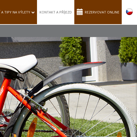
Í A TIPY NA VÝLETY
KONTAKT A PŘÍJEZD
REZERVOVAT ONLINE