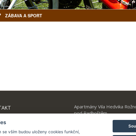
ZÁBAVA A SPORT
Apartmány Vila Hedvika Rožn
TAKT
pod Radhoštěm
 +420 777 912 014
edvika@a21.cz
ies
Sou
m se vším budou uloženy cookies funkční,