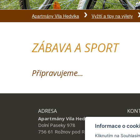
Apartmány Vila Hedvika
Vyžití a tipy na výlety
ZÁBAVA A SPORT
Připravujeme...
ADRESA
KON
Apartmány Vila Hedvika
Tel.:
Dolní Paseky 978
vilah
Informace o cook
756 61 Rožnov pod Radhoštěm 1
Kliknutím na Souhlasí