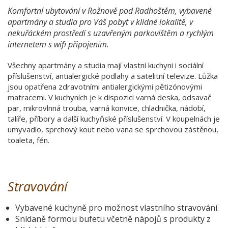
Komfortní ubytování v Rožnově pod Radhoštěm, vybavené
apartmány a studia pro Váš pobyt v klidné lokalitě, v
nekuřáckém prostředí s uzavřeným parkovištěm a rychlým
internetem s wifi připojením.
Všechny apartmány a studia mají vlastní kuchyni i sociální
příslušenství, antialergické podlahy a satelitní televize. Lůžka
jsou opatřena zdravotními antialergickými pětizónovými
matracemi. V kuchyních je k dispozici varná deska, odsavač
par, mikrovlnná trouba, varná konvice, chladnička, nádobí,
talíře, příbory a další kuchyňské příslušenství. V koupelnách je
umyvadlo, sprchový kout nebo vana se sprchovou zástěnou,
toaleta, fén.
Stravování
Vybavené kuchyně pro možnost vlastního stravování.
Snídaně formou bufetu včetně nápojů s produkty z