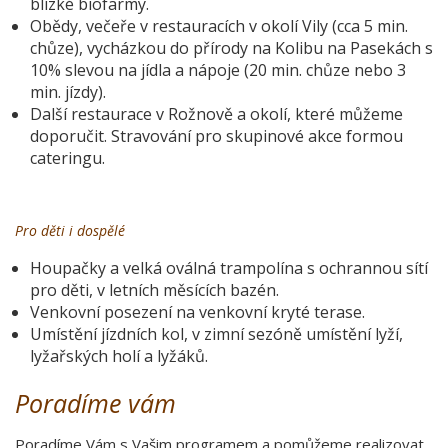
blízké biofarmy.
Obědy, večeře v restauracích v okolí Vily (cca 5 min.
chůze), vycházkou do přírody na Kolibu na Pasekách s
10% slevou na jídla a nápoje (20 min. chůze nebo 3
min. jízdy).
Další restaurace v Rožnově a okolí, které můžeme
doporučit. Stravování pro skupinové akce formou
cateringu.
Pro děti i dospělé
Houpačky a velká oválná trampolína s ochrannou sítí
pro děti, v letních měsících bazén.
Venkovní posezení na venkovní kryté terase.
Umístění jízdních kol, v zimní sezóně umístění lyží,
lyžařských holí a lyžáků.
Poradíme vám
Poradíme Vám s Vašim programem a pomůžeme realizovat