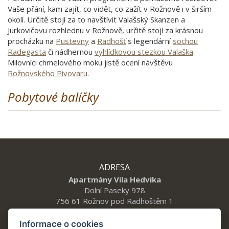
Vaše přání, kam zajít, co vidět, co zažít v Rožnově i v širším
okolí. Určitě stojí za to navštívit Valašský Skanzen a
Jurkovičovu rozhlednu v Rožnově, určitě stojí za krásnou
procházku na
Pustevny
a
Radhošť
s legendární
sochou
Radegasta
či nádhernou
vyhlídkovou stezkou Valaška
.
Milovníci chmelového moku jistě ocení návštěvu
Rožnovského Pivovaru
.
Pobytové balíčky
ADRESA
Apartmány Vila Hedvika
Dolní Paseky 978
756 61 Rožnov pod Radhoštěm 1
Informace o cookies