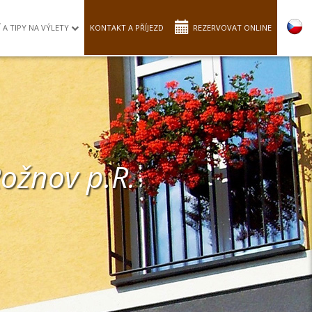
Í A TIPY NA VÝLETY
KONTAKT A PŘÍJEZD
REZERVOVAT ONLINE
ožnov p.R.