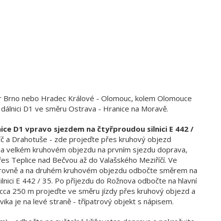
 Brno nebo Hradec Králové - Olomouc, kolem Olomouce
 dálnici D1 ve směru Ostrava - Hranice na Moravě.
nice D1 vpravo sjezdem na čtyřproudou silnici E 442 /
avíč a Drahotuše - zde projeďte přes kruhový objezd
 na velkém kruhovém objezdu na prvním sjezdu doprava,
přes Teplice nad Bečvou až do Valašského Meziříčí. Ve
d rovně a na druhém kruhovém objezdu odbočte směrem na
ilnici E 442 / 35. Po příjezdu do Rožnova odbočte na hlavní
o cca 250 m projeďte ve směru jízdy přes kruhový objezd a
ika je na levé straně - třípatrový objekt s nápisem.