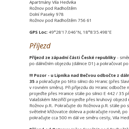
Apartmány Vila Hedvika
Rožnov pod Radhoštěm
Dolní Paseky 978
Rožnov pod Radhoštěm 756 61
GPS Loc:
49°28'17.046"N, 18°8'35.498"E
Příjezd
Příjezd ze západní části České republiky
- směr
po dálničním objezdu (dálnice D1) a pokračovat po
!!! Pozor - u Lipníka nad Bečvou odbočte z dál
35
a pokračujte po této silnici do Hranic (přes Sl
v rovném směru). Při příjezdu do Hranic odbočte
projeďte přes Hranice stále po silnici E 442 / 35 
Valašském Meziříčí projeďte přes kruhový objez
Rožnov p.R.. Pokračujte do Rožnova p.R. stále po s
světelné křižovatce doleva a pokračujte rovně, p
pokračujte cca 500 m dál ve směru cesty, Vila Hedv