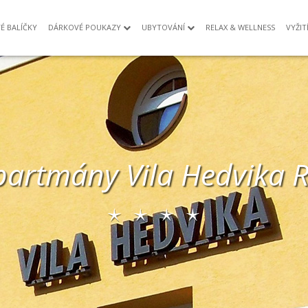
É BALÍČKY
DÁRKOVÉ POUKAZY
UBYTOVÁNÍ
RELAX & WELLNESS
VYŽIT
partmány Vila Hedvika R