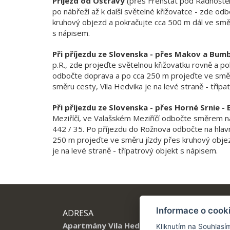
Příjezd od Ostravy
(přes Frenštát pod Radhoštěm
po nábřeží až k další světelné křižovatce - zde o
kruhový objezd a pokračujte cca 500 m dál ve směru
s nápisem.
Při příjezdu ze Slovenska - přes Makov a Bum
p.R., zde projeďte světelnou křižovatku rovně a pok
odbočte doprava a po cca 250 m projeďte ve směr
směru cesty, Vila Hedvika je na levé straně - třípa
Při příjezdu ze Slovenska
- přes Horné Srnie -
Meziříčí, ve Valašském Meziříčí odbočte směrem na 
442 / 35. Po příjezdu do Rožnova odbočte na hlavn
250 m projeďte ve směru jízdy přes kruhový objez
je na levé straně - třípatrový objekt s nápisem.
Informace o cook
ADRESA
KON
Apartmány Vila Hedvika
Tel.:
Kliknutím na Souhlasí