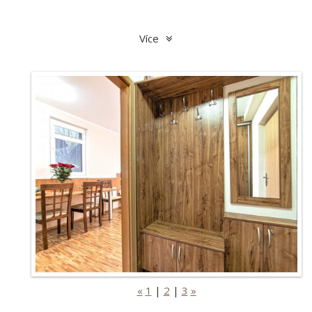
Více
«
1
|
2
|
3
»