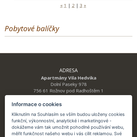
«
1
|
2
|
3
»
Pobytové balíčky
ADRESA
Apartmány Vila Hedvika
Dolní Paseky 978
756 61 Rožnov pod Radhoštěm 1
Informace o cookies
KONTAKT
Kliknutím na Souhlasím se vším budou uloženy cookies
funkční, výkonnostní, analytické i marketingové -
Tel.: +420 777 912 014
dokážeme vám tak umožnit pohodlné používání webu,
vilahedvika@a21.cz
měřit funkčnost našeho webu i vás cílit reklamou. Své