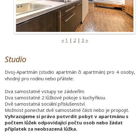
«
1
|
2
|
3
»
Studio
Dvoj-Apartmán (studio apartmán či apartmán) pro 4 osoby,
vhodný pro rodinu nebo přátele:
Dva samostatné vstupy se zádveřím.
Dva samostatné 2 lůžkové pokoje s kuchyňkou.
Dvě samostatná sociální příslušenství.
Možnost ponechat dvě samostatné části nebo je propojit.
Vyhrazujeme si právo potvrdit pobyt v apartmánu s
počtem lůžek odpovídající počtu osob nebo žádat
příplatek za neobsazená lůžka.