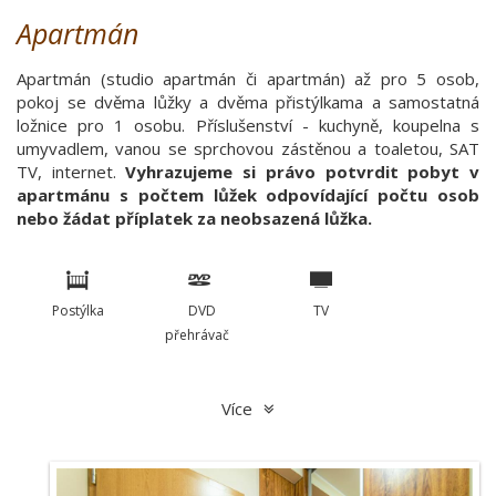
Apartmán
Apartmán (studio apartmán či apartmán) až pro 5 osob,
pokoj se dvěma lůžky a dvěma přistýlkama a samostatná
ložnice pro 1 osobu. Příslušenství - kuchyně, koupelna s
umyvadlem, vanou se sprchovou zástěnou a toaletou, SAT
TV, internet.
Vyhrazujeme si právo potvrdit pobyt v
apartmánu s počtem lůžek odpovídající počtu osob
nebo žádat příplatek za neobsazená lůžka.
Postýlka
DVD
TV
přehrávač
Více