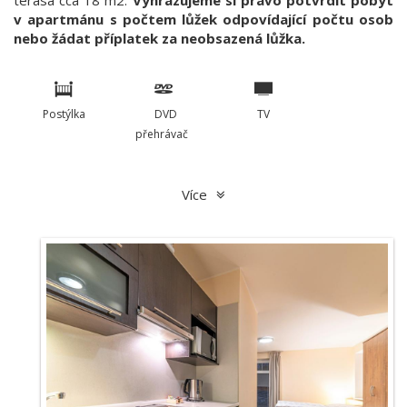
terasa cca 18 m2.
Vyhrazujeme si právo potvrdit pobyt
v apartmánu s počtem lůžek odpovídající počtu osob
nebo žádat příplatek za neobsazená lůžka.
Postýlka
DVD
TV
přehrávač
Více