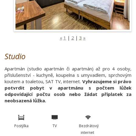
«
1
|
2
|
3
»
Studio
Apartmán (studio apartmán či apartmán) až pro 4 osoby,
příslušenství - kuchyně, koupelna s umyvadlem, sprchovým
koutem a toaletou, SAT TV, internet.
Vyhrazujeme si právo
potvrdit pobyt v apartmánu s počtem lůžek
odpovídající počtu osob nebo žádat příplatek za
neobsazená lůžka.
Postýlka
TV
Bezdrátový
internet