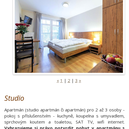
«
1
|
2
|
3
»
Studio
Apartmán (studio apartmán či apartmán) pro 2 až 3 osoby -
pokoj s příslušenstvím - kuchyně, koupelna s umyvadlem,
sprchovým koutem a toaletou, SAT TV, wifi internet.
Vyhrazujeme si právo potvrdit pobyt v apartmánu s